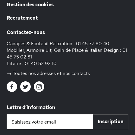
Gestion des cookies
Recrutement
Contactez-nous
Canapés & Fauteuil Relaxation :
01 45 77 80 40
Mobilier, Armoire Lit, Gain de Place & Italian Design :
01
45 75 02 81
Literie :
01 40 52 92 10
→ Toutes nos adresses et nos contacts
Lettre d’information
Inscription
Inscription
à
notre