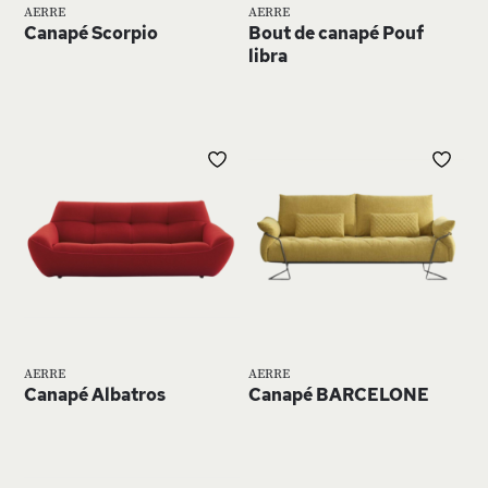
AERRE
AERRE
Canapé Scorpio
Bout de canapé Pouf
libra
AJOUTER
AJ
À
À
MA
MA
LISTE
LIS
D’ENVIE
D’E
AERRE
AERRE
Canapé Albatros
Canapé BARCELONE