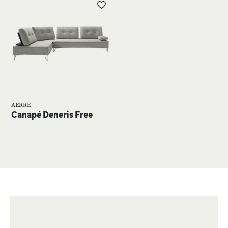
AJOUTER
À
MA
LISTE
D’ENVIE
AERRE
Canapé Deneris Free