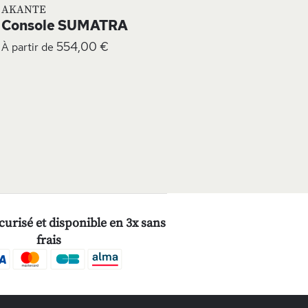
AKANTE
Console SUMATRA
554,00 €
À partir de
age
urisé et disponible en 3x sans
frais