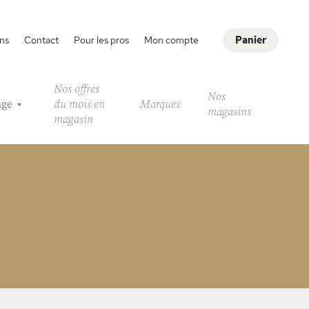
ns
Contact
Pour les pros
Mon compte
Panier
Nos offres
Nos
age
du mois en
Marques
magasins
magasin