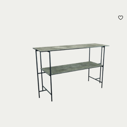
A
À
L
D