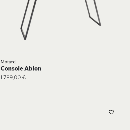
Motard
Console Ablon
1 789,00 €
UTER
AJOUT
À