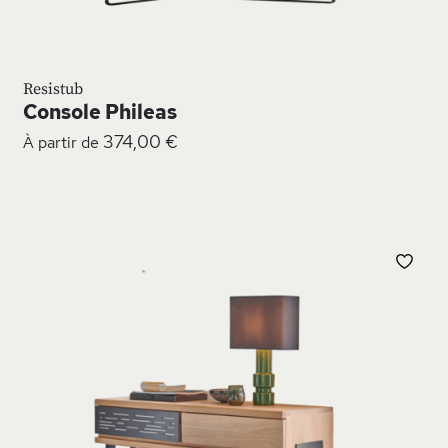
Resistub
Console Phileas
374,00 €
À partir de
JOUTER
AJO
À
MA
MA
ISTE
LIS
’ENVIE
D’E