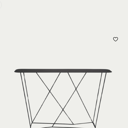
JOUTER
AJO
À
MA
MA
ISTE
LIS
’ENVIE
D’E