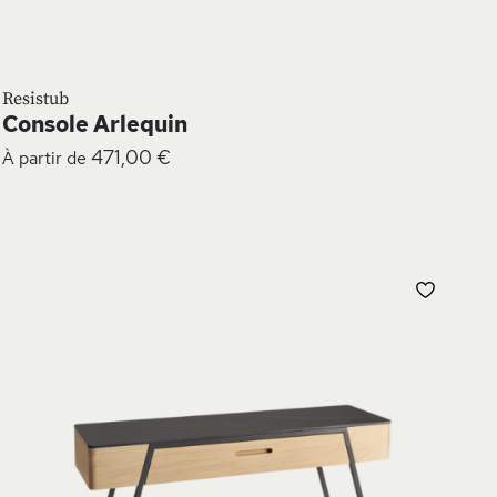
Resistub
Console Arlequin
471,00 €
À partir de
UTER
AJOUT
À
MA
TE
LISTE
NVIE
D’ENV