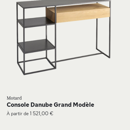
MA
MA
ISTE
LIS
’ENVIE
D’E
Motard
Console Danube Grand Modèle
1 521,00 €
À partir de