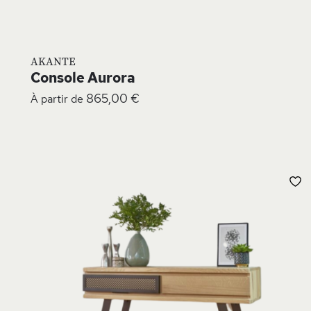
AKANTE
Console Aurora
865,00 €
À partir de
A
À
L
D