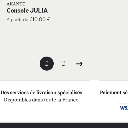
AKANTE
Console JULIA
610,00 €
À partir de
Page
Vous lisez actuellement la p
Page
1
2
Des services de livraison spécialisés
Paiement séc
Disponibles dans toute la France