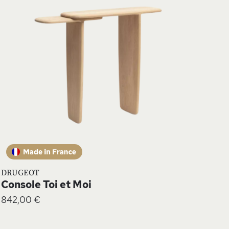
MA
TE
LISTE
NVIE
D’ENV
DRUGEOT
Console Toi et Moi
842,00 €