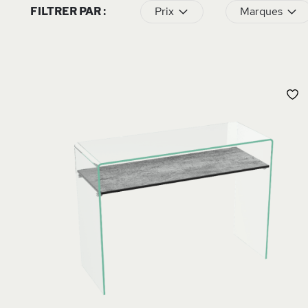
FILTRER PAR :
Prix
Marques
A
À
L
D