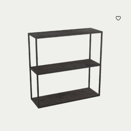
JOUTER
AJO
À
MA
MA
ISTE
LIS
’ENVIE
D’E