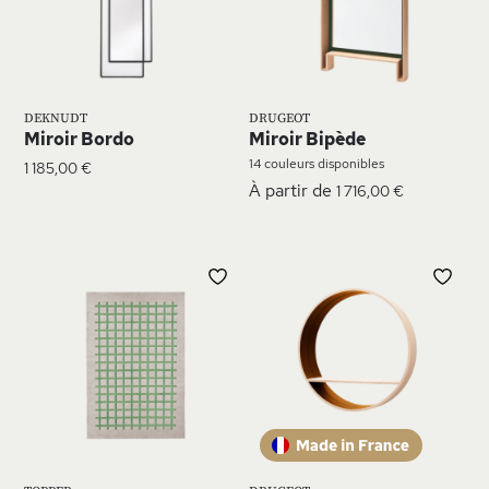
LISTE
LIS
D’ENVIE
D’E
DEKNUDT
DRUGEOT
Miroir Bordo
Miroir Bipède
14 couleurs disponibles
1 185,00 €
À partir de
1 716,00 €
AJOUTER
AJ
À
À
MA
MA
LISTE
LIS
D’ENVIE
D’E