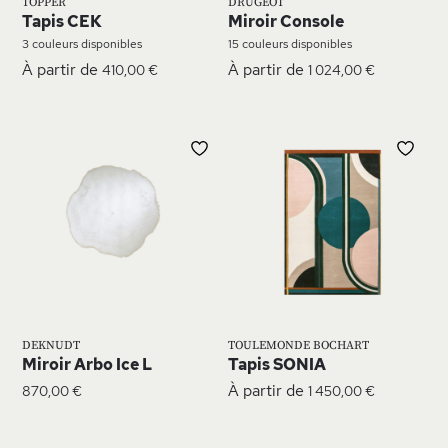
TOPPER
DRUGEOT
Tapis CEK
Miroir Console
3 couleurs disponibles
15 couleurs disponibles
À partir de
À partir de
410,00 €
1 024,00 €
AJOUTER
AJ
À
À
MA
MA
LISTE
LIS
D’ENVIE
D’E
DEKNUDT
TOULEMONDE BOCHART
Miroir Arbo Ice L
Tapis SONIA
À partir de
870,00 €
1 450,00 €