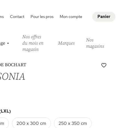
ns
Contact
Pour les pros
Mon compte
Panier
Nos offres
Nos
age
du mois en
Marques
magasins
magasin
Ajouter
E BOCHART
à
 SONIA
ma
liste
d’envie
(LXL)
cm
200 x 300 cm
250 x 350 cm