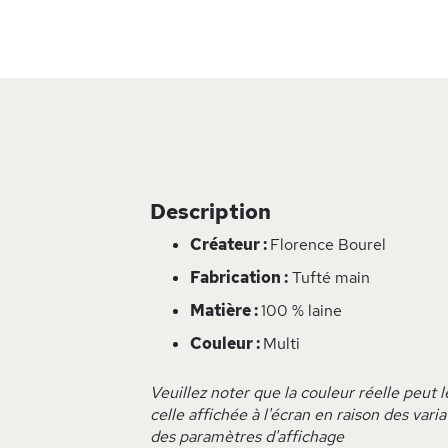
Skip
to
the
beginning
of
the
images
gallery
Description
Créateur :
Florence Bourel
Fabrication :
Tufté main
Matière :
100 % laine
Couleur :
Multi
Veuillez noter que la couleur réelle peut
celle affichée à l'écran en raison des vari
des paramètres d'affichage