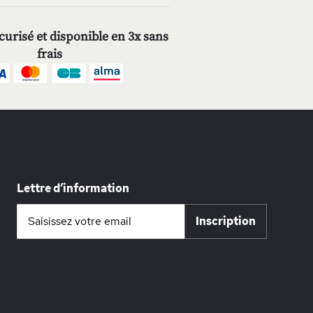
urisé et disponible en 3x sans
frais
Lettre d’information
Inscription
Inscription
à
notre
lettre
d’information
: