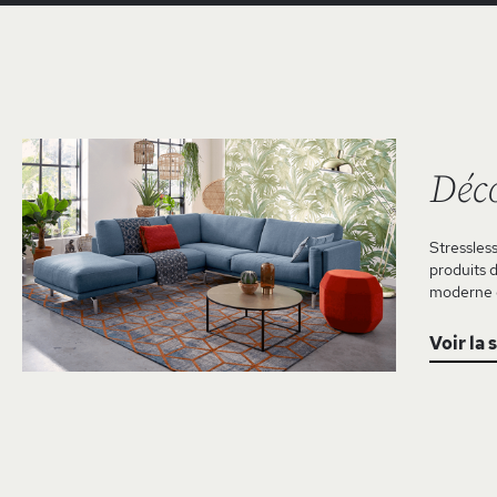
Déco
Stressles
produits d
moderne et
Voir la 