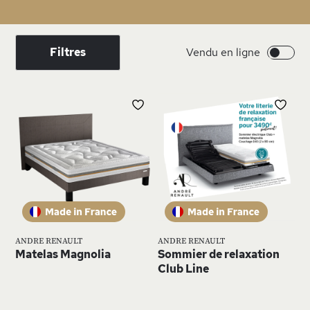
Filtres
Vendu en ligne
AJOUTER
AJ
À
À
MA
MA
LISTE
LIS
D’ENVIE
D’E
ANDRE RENAULT
ANDRE RENAULT
Matelas Magnolia
Sommier de relaxation
Club Line