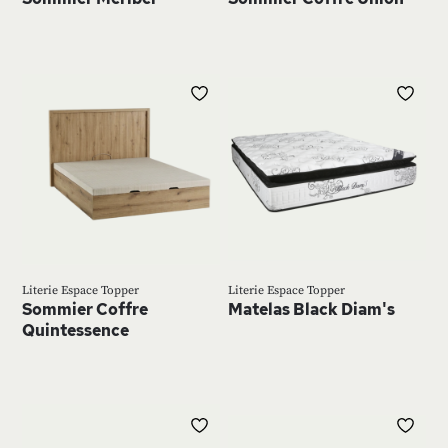
AJOUTER
AJ
À
À
MA
MA
LISTE
LIS
D’ENVIE
D’E
Literie Espace Topper
Literie Espace Topper
Sommier Coffre
Matelas Black Diam's
Quintessence
AJOUTER
AJ