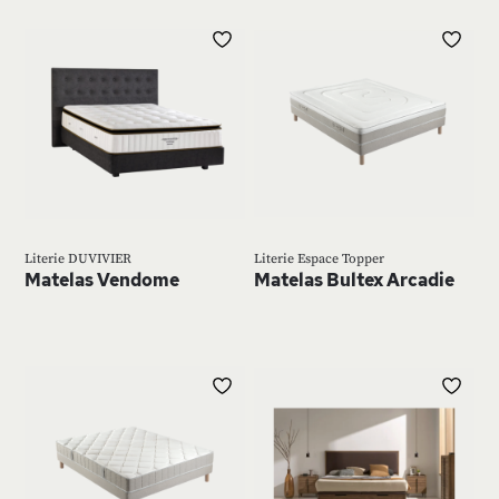
AJOUTER
AJ
À
À
MA
MA
LISTE
LIS
D’ENVIE
D’E
Literie DUVIVIER
Literie Espace Topper
Matelas Vendome
Matelas Bultex Arcadie
AJOUTER
AJ
À
À
MA
MA
LISTE
LIS