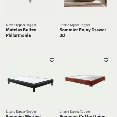
D’ENVIE
D’E
Literie Espace Topper
Literie Espace Topper
Matelas Bultex
Sommier Enjoy Drawer
Philarmonie
3D
AJOUTER
AJ
À
À
MA
MA
LISTE
LIS
D’ENVIE
D’E
Literie Espace Topper
Literie Espace Topper
Sommier Meribel
Sommier Coffre Union