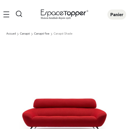
Rechercher
Panier
Accueil
Canapé
Canapé fixe
Canapé Shade
Skip
to
the
end
of
the
images
gallery