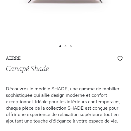
Skip
Ajo
AERRE
to
à
the
Canapé Shade
ma
beginning
list
of
d’e
the
Découvrez le modèle SHADE, une gamme de mobilier
images
sophistiquée qui allie design moderne et confort
gallery
exceptionnel. Idéale pour les intérieurs contemporains,
chaque pièce de la collection SHADE est conçue pour
offrir une expérience de relaxation supérieure tout en
ajoutant une touche d'élégance à votre espace de vie.