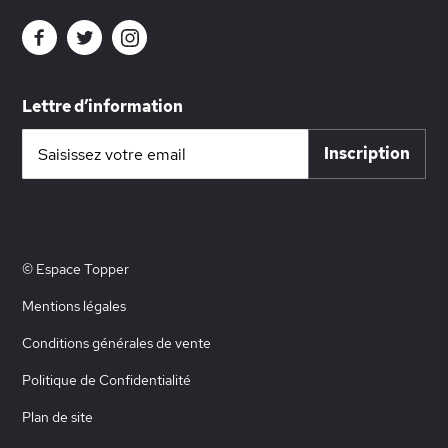
Lettre d’information
Inscription
Inscription
à
notre
lettre
d’information
:
© Espace Topper
Mentions légales
Conditions générales de vente
Politique de Confidentialité
Plan de site