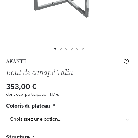
Skip
Ajo
AKANTE
to
à
the
Bout de canapé Talia
ma
beginning
list
of
353,00 €
d’e
the
dont éco-participation
1,17 €
images
gallery
Coloris du plateau
Structure