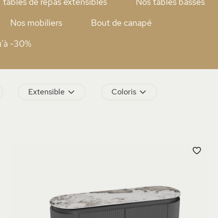
tables de repas extensibles
Nos tables basses
Nos mobiliers
Bout de canapé
u'à -30%
Extensible
Coloris
JOUTER
AJO
À
MA
MA
ISTE
LIS
’ENVIE
D’E