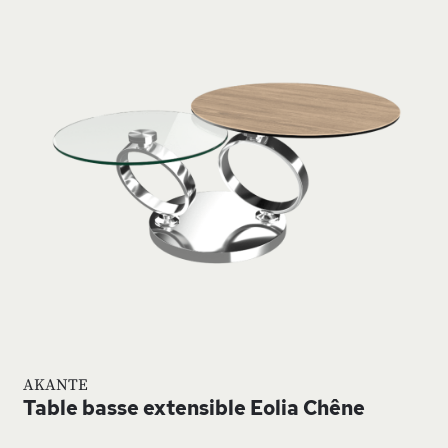
À
MA
MA
ISTE
LIS
’ENVIE
D’E
AKANTE
Table basse extensible Eolia Chêne