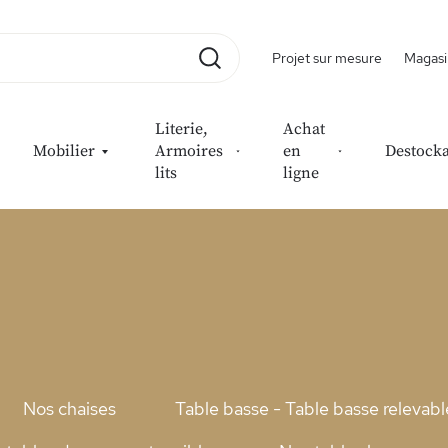
Projet sur mesure
Magasi
Rechercher
Literie,
Achat
Mobilier
Armoires
en
Destock
lits
ligne
Nos chaises
Table basse - Table basse relevabl