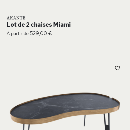
AKANTE
Lot de 2 chaises Miami
529,00 €
À partir de
JOUTER
AJO
À
MA
MA
ISTE
LIS
’ENVIE
D’E