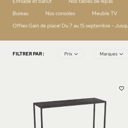
Enfilade et bahut
Nos tables de repas
Bureau
Nos consoles
Meuble TV
Offres Gain de place! Du 7 au 15 septembre - Jusq
FILTRER PAR :
Prix
Marques
A
À
L
D