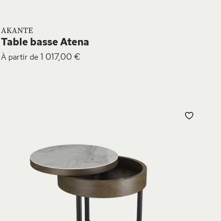
AKANTE
Table basse Atena
1 017,00 €
À partir de
UTER
AJOUT
À
MA
TE
LISTE
NVIE
D’ENV