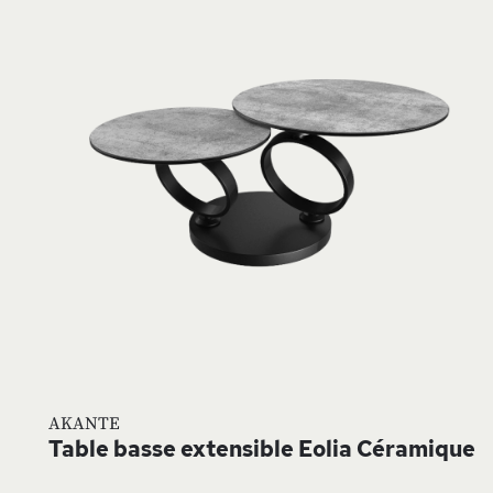
À
L
D
AKANTE
Table basse extensible Eolia Céramique