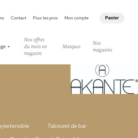
ns
Contact
Pour les pros
Mon compte
Panier
Nos offres
Nos
age
du mois en
Marques
magasins
magasin
e/extensible
Tabouret de bar