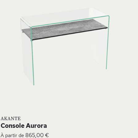
À
MA
TE
LISTE
NVIE
D’ENV
AKANTE
Console Aurora
865,00 €
À partir de