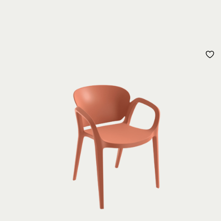
A
À
L
D