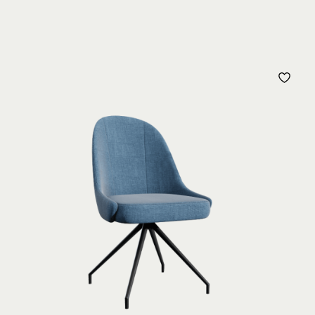
JOUTER
AJO
À
MA
MA
ISTE
LIS
’ENVIE
D’E