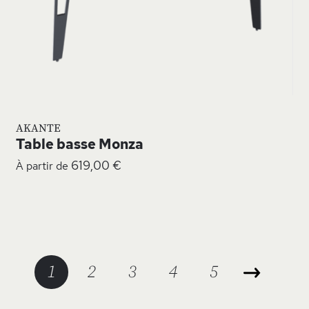
AKANTE
Table basse Monza
619,00 €
À partir de
Page
Vous lisez actuellement la page
Page
Page
Page
Page
1
2
3
4
5