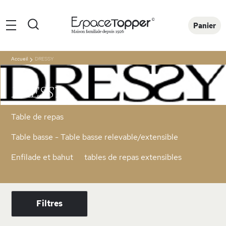
Rechercher
Panier
Accueil
DRESSY
DRESSY
Table de repas
Table basse - Table basse relevable/extensible
Enfilade et bahut
tables de repas extensibles
Filtres