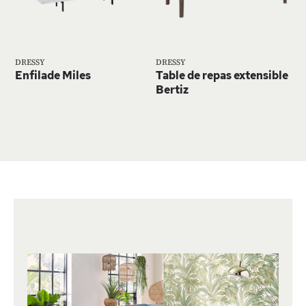
D’ENVIE
D’E
DRESSY
DRESSY
Enfilade Miles
Table de repas extensible
Bertiz