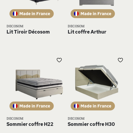
D’ENVIE
D’E
DECOSOM
DECOSOM
Lit Tiroir Décosom
Lit coffre Arthur
AJOUTER
AJ
À
À
MA
MA
LISTE
LIS
D’ENVIE
D’E
DECOSOM
DECOSOM
Sommier coffre H22
Sommier coffre H30