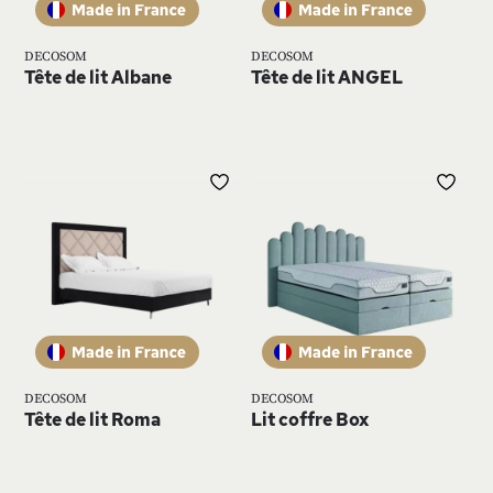
DECOSOM
DECOSOM
Tête de lit Albane
Tête de lit ANGEL
AJOUTER
AJ
À
À
MA
MA
LISTE
LIS
D’ENVIE
D’E
DECOSOM
DECOSOM
Tête de lit Roma
Lit coffre Box