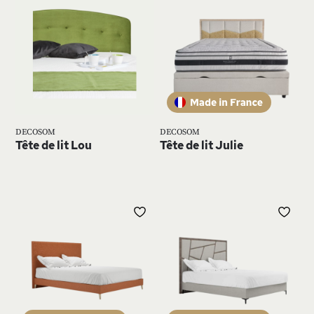
À
À
MA
MA
LISTE
LIS
D’ENVIE
D’E
DECOSOM
DECOSOM
Tête de lit Lou
Tête de lit Julie
AJOUTER
AJ
À
À
MA
MA
LISTE
LIS
D’ENVIE
D’E