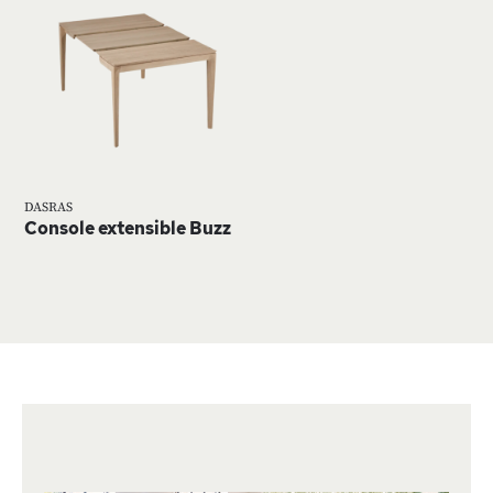
À
MA
LISTE
D’ENVIE
DASRAS
Console extensible Buzz