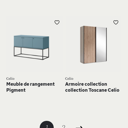
AJOUTER
AJ
À
À
MA
MA
LISTE
LIS
D’ENVIE
D’E
Celio
Celio
Meuble de rangement
Armoire collection
Pigment
collection Toscane Celio
Page
Vous
Page
1
2