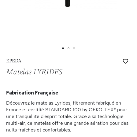
Skip
Ajo
EPEDA
to
à
the
Matelas LYRIDES
ma
beginning
list
of
d’e
the
Fabrication Française
images
gallery
Découvrez le matelas Lyrides, fièrement fabriqué en
France et certifié STANDARD 100 by OEKO-TEX® pour
une tranquillité d'esprit totale. Grâce à sa technologie
multi-air, ce matelas offre une grande aération pour des
nuits fraîches et confortables.