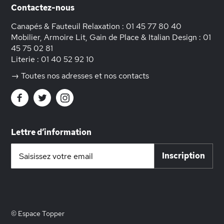
Contactez-nous
Canapés & Fauteuil Relaxation :
01 45 77 80 40
Mobilier, Armoire Lit, Gain de Place & Italian Design :
01
45 75 02 81
Literie :
01 40 52 92 10
→ Toutes nos adresses et nos contacts
Lettre d’information
Inscription
Inscription
à
notre
lettre
d’information
:
© Espace Topper