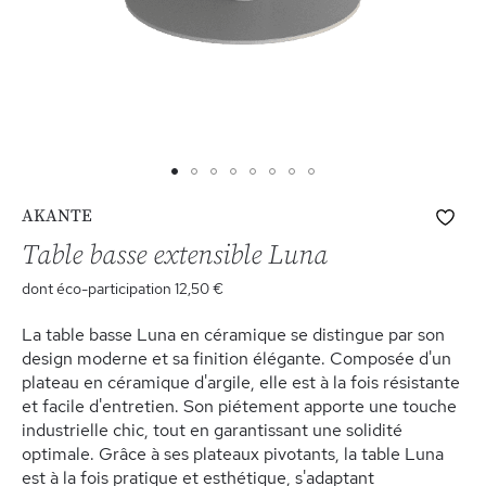
Skip
Ajo
AKANTE
to
à
the
Table basse extensible Luna
ma
beginning
list
dont éco-participation
12,50 €
of
d’e
the
La table basse Luna en céramique se distingue par son
images
design moderne et sa finition élégante. Composée d'un
gallery
plateau en céramique d'argile, elle est à la fois résistante
et facile d'entretien. Son piétement apporte une touche
industrielle chic, tout en garantissant une solidité
optimale. Grâce à ses plateaux pivotants, la table Luna
est à la fois pratique et esthétique, s'adaptant