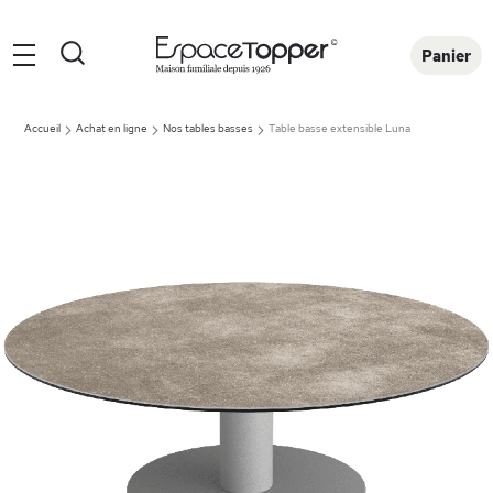
Rechercher
Panier
Accueil
Achat en ligne
Nos tables basses
Table basse extensible Luna
Skip
to
the
end
of
the
images
gallery