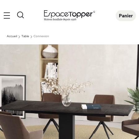
Rechercher
Panier
Accueil
Table
Connexion
Skip
to
the
end
of
the
images
gallery