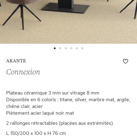
Skip
Ajo
AKANTE
to
à
the
Connexion
ma
beginning
list
of
d’e
the
Plateau céramique 3 mm sur vitrage 8 mm
images
Disponible en 6 coloris : titane, silver, marbre mat, argile,
gallery
chêne clair, acier
Piètement acier laqué noir mat
2 rallonges rétractables (placées aux extrémités)
L 150/200 x 100 x H 76 cm