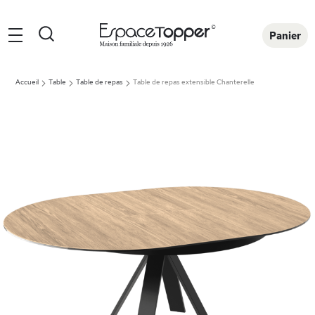
Rechercher
Panier
Accueil
Table
Table de repas
Table de repas extensible Chanterelle
Skip
to
the
end
of
the
images
gallery