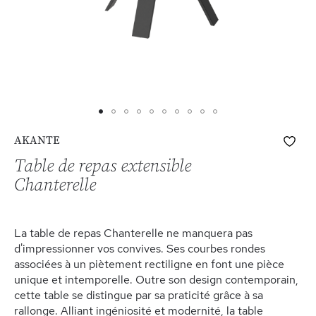
Skip
Ajo
AKANTE
to
à
the
Table de repas extensible
ma
beginning
Chanterelle
list
of
d’e
the
images
La table de repas Chanterelle ne manquera pas
gallery
d'impressionner vos convives. Ses courbes rondes
associées à un piètement rectiligne en font une pièce
unique et intemporelle. Outre son design contemporain,
cette table se distingue par sa praticité grâce à sa
rallonge. Alliant ingéniosité et modernité, la table