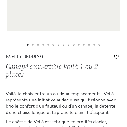
Skip
Ajo
FAMILY BEDDING
to
à
the
Canapé convertible Voilà 1 ou 2
ma
beginning
places
list
of
d’e
the
images
Voilà, le choix entre un ou deux emplacements ! Voilà
gallery
représente une initiative audacieuse qui fusionne avec
brio le confort d'un fauteuil ou d'un canapé, la détente
d'une chaise longue et la praticité d'un lit d’appoint.
Le châssis de Voilà est fabriqué en profilés d'acier,