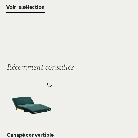
Voir la sélection
Récemment consultés
AJOUTER
À
MA
LISTE
D’ENVIE
Canapé convertible