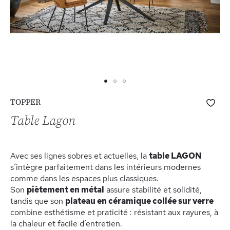
Skip
Ajo
TOPPER
to
à
the
Table Lagon
ma
beginning
list
of
d’e
the
Avec ses lignes sobres et actuelles, la
table LAGON
images
s’intègre parfaitement dans les intérieurs modernes
gallery
comme dans les espaces plus classiques.
Son
piètement en métal
assure stabilité et solidité,
tandis que son
plateau en céramique collée sur verre
combine esthétisme et praticité : résistant aux rayures, à
la chaleur et facile d’entretien.