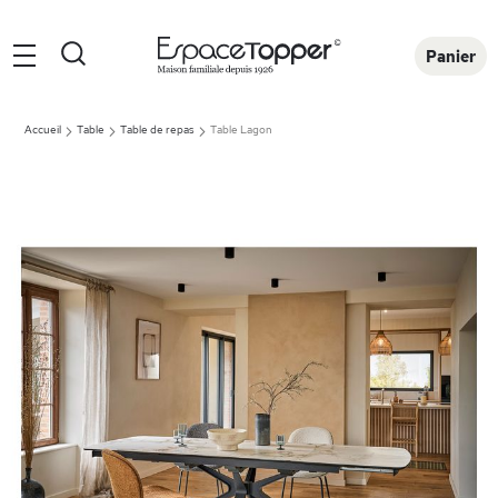
Rechercher
Panier
Accueil
Table
Table de repas
Table Lagon
Skip
to
the
end
of
the
images
gallery