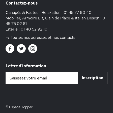
Contactez-nous
Canapés & Fauteuil Relaxation :
01 45 77 80 40
Mobilier, Armoire Lit, Gain de Place & Italian Design :
01
45 75 02 81
Literie :
01 40 52 92 10
→ Toutes nos adresses et nos contacts
Lettre d’information
Inscription
Inscription
à
notre
lettre
d’information
:
© Espace Topper