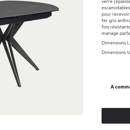
verre (épaiss
escamotables 
pour recevoir
fer gris anth
fois résistan
mariage parfai
Dimensions L
Dimensions ta
A comman