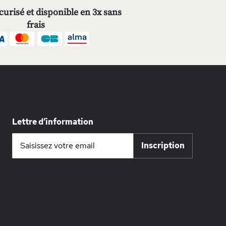
urisé et disponible en 3x sans
frais
Lettre d’information
Inscription
Inscription
à
notre
lettre
d’information
: