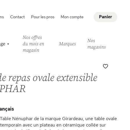
ns
Contact
Pour les pros
Mon compte
Panier
Nos offres
Nos
age
du mois en
Marques
magasins
magasin
Ajouter
à
e repas ovale extensible
ma
liste
PHAR
d’envie
ançais
Table Nénuphar de la marque Girardeau, une table ovale
temporain avec un plateau en céramique collée sur