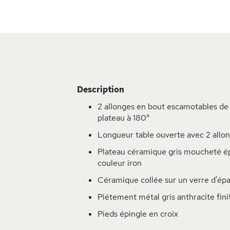
Skip
to
the
beginning
of
the
Description
images
gallery
2 allonges en bout escamotables de
plateau à 180°
Longueur table ouverte avec 2 allo
Plateau céramique gris moucheté é
couleur iron
Céramique collée sur un verre d'ép
Piétement métal gris anthracite fin
Pieds épingle en croix