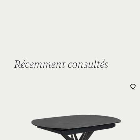
Récemment consultés
L
D