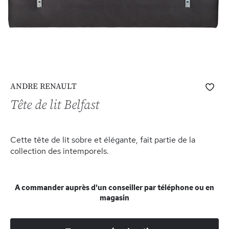
Skip
Ajo
ANDRE RENAULT
to
à
the
Tête de lit Belfast
ma
beginning
list
of
d’e
the
Cette tête de lit sobre et élégante, fait partie de la
images
collection des intemporels.
gallery
A commander auprès d'un conseiller par téléphone ou en
magasin