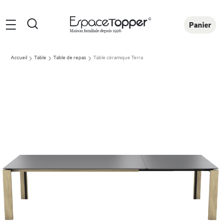
Rechercher
Panier
Accueil
Table
Table de repas
Table céramique Terra
Skip
to
the
end
of
the
images
gallery