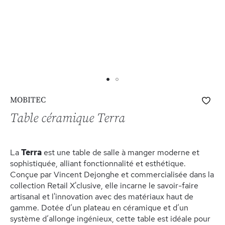
Skip
Ajo
MOBITEC
to
à
the
Table céramique Terra
ma
beginning
list
of
d’e
the
La
Terra
est une table de salle à manger moderne et
images
sophistiquée, alliant fonctionnalité et esthétique.
gallery
Conçue par Vincent Dejonghe et commercialisée dans la
collection Retail X'clusive, elle incarne le savoir-faire
artisanal et l'innovation avec des matériaux haut de
gamme. Dotée d’un plateau en céramique et d’un
système d’allonge ingénieux, cette table est idéale pour