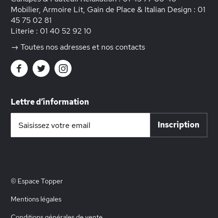
Mobilier, Armoire Lit, Gain de Place & Italian Design :
01
45 75 02 81
Literie :
01 40 52 92 10
→ Toutes nos adresses et nos contacts
Lettre d’information
Inscription
Inscription
à
notre
lettre
d’information
:
© Espace Topper
Mentions légales
Conditions générales de vente