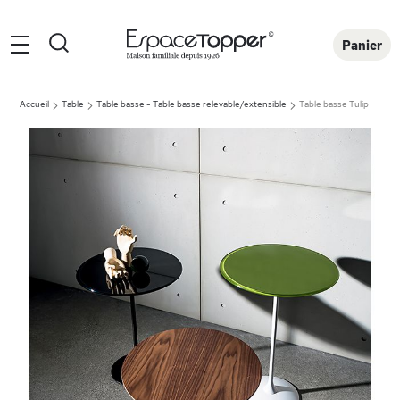
Rechercher
Panier
Accueil
Table
Table basse - Table basse relevable/extensible
Table basse Tulip
Skip
to
the
end
of
the
images
gallery