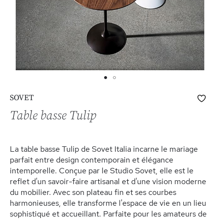
Skip
Ajo
SOVET
to
à
the
Table basse Tulip
ma
beginning
list
of
d’e
the
La table basse Tulip de Sovet Italia incarne le mariage
images
parfait entre design contemporain et élégance
gallery
intemporelle. Conçue par le Studio Sovet, elle est le
reflet d'un savoir-faire artisanal et d'une vision moderne
du mobilier. Avec son plateau fin et ses courbes
harmonieuses, elle transforme l'espace de vie en un lieu
sophistiqué et accueillant. Parfaite pour les amateurs de