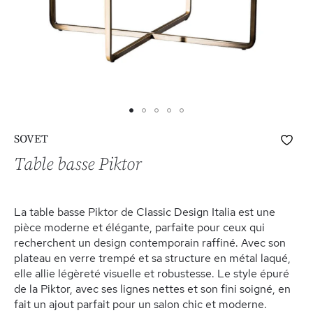
Skip
Ajo
SOVET
to
à
the
Table basse Piktor
ma
beginning
list
of
d’e
the
La table basse Piktor de Classic Design Italia est une
images
pièce moderne et élégante, parfaite pour ceux qui
gallery
recherchent un design contemporain raffiné. Avec son
plateau en verre trempé et sa structure en métal laqué,
elle allie légèreté visuelle et robustesse. Le style épuré
de la Piktor, avec ses lignes nettes et son fini soigné, en
fait un ajout parfait pour un salon chic et moderne.