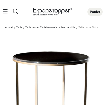
Rechercher
Panier
Accueil
Table
Table basse - Table basse relevable/extensible
Table basse Piktor
Skip
to
the
end
of
the
images
gallery