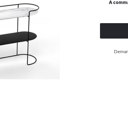
A comman
Demand