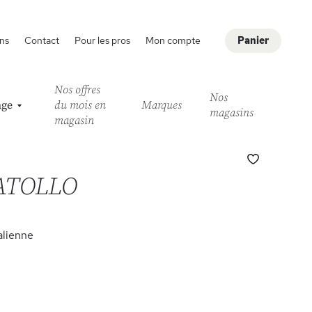
ns
Contact
Pour les pros
Mon compte
Panier
Nos offres
Nos
age
du mois en
Marques
magasins
magasin
Ajouter
à
 ATOLLO
ma
liste
d’envie
alienne