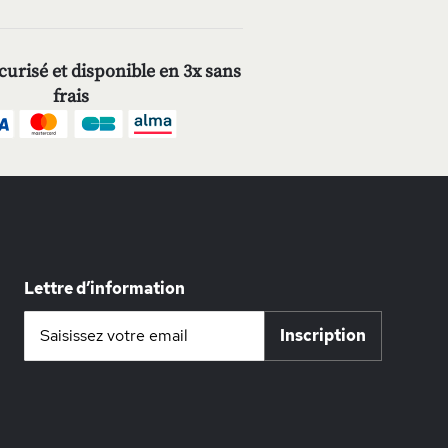
urisé et disponible en 3x sans
frais
Lettre d’information
Inscription
Inscription
à
notre
lettre
d’information
: