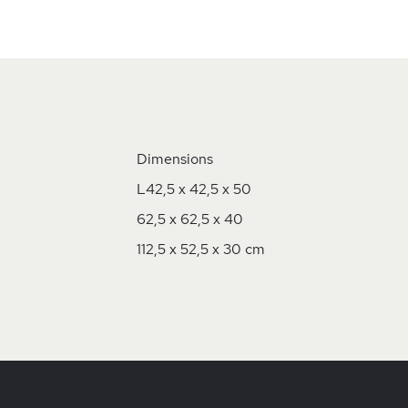
Skip
to
the
beginning
of
the
Dimensions
images
gallery
L42,5 x 42,5 x 50
62,5 x 62,5 x 40
112,5 x 52,5 x 30 cm