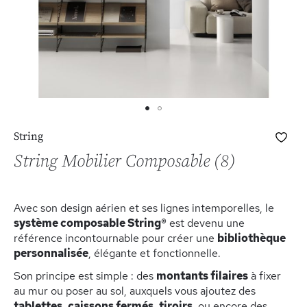
Skip
Ajo
String
to
à
the
String Mobilier Composable (8)
ma
beginning
list
of
d’e
the
Avec son design aérien et ses lignes intemporelles, le
images
système composable String®
est devenu une
gallery
référence incontournable pour créer une
bibliothèque
personnalisée
, élégante et fonctionnelle.
Son principe est simple : des
montants filaires
à fixer
au mur ou poser au sol, auxquels vous ajoutez des
tablettes
,
caissons fermés
,
tiroirs
, ou encore des