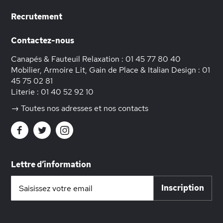
Recrutement
Contactez-nous
Canapés & Fauteuil Relaxation :
01 45 77 80 40
Mobilier, Armoire Lit, Gain de Place & Italian Design :
01
45 75 02 81
Literie :
01 40 52 92 10
→ Toutes nos adresses et nos contacts
Lettre d’information
Inscription
Inscription
à
notre
lettre