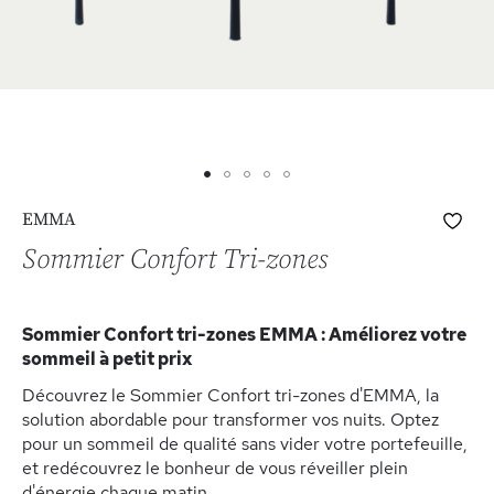
Skip
Ajo
EMMA
to
à
the
Sommier Confort Tri-zones
ma
beginning
list
of
d’e
the
Sommier Confort tri-zones EMMA : Améliorez votre
images
sommeil à petit prix
gallery
Découvrez le Sommier Confort tri-zones d'EMMA, la
solution abordable pour transformer vos nuits. Optez
pour un sommeil de qualité sans vider votre portefeuille,
et redécouvrez le bonheur de vous réveiller plein
d'énergie chaque matin.