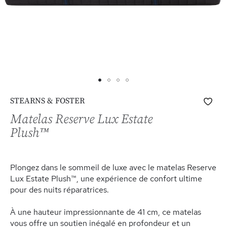
Skip
Ajo
STEARNS & FOSTER
to
à
the
Matelas Reserve Lux Estate
ma
beginning
Plush™
list
of
d’e
the
images
Plongez dans le sommeil de luxe avec le matelas Reserve
gallery
Lux Estate Plush™, une expérience de confort ultime
pour des nuits réparatrices.
À une hauteur impressionnante de 41 cm, ce matelas
vous offre un soutien inégalé en profondeur et un