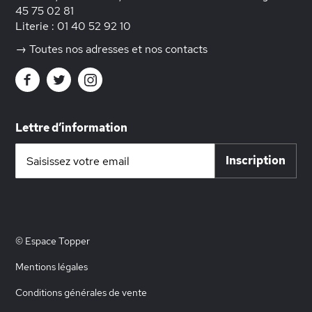
45 75 02 81
Literie :
01 40 52 92 10
→ Toutes nos adresses et nos contacts
Lettre d’information
Inscription
Inscription
à
notre
lettre
d’information
:
© Espace Topper
Mentions légales
Conditions générales de vente