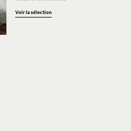
Voir la sélection
AJOUTER
À
MA
ISTE