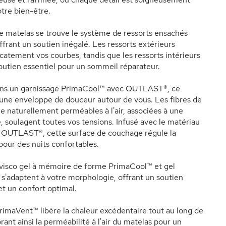
tre bien-être.
 matelas se trouve le système de ressorts ensachés
offrant un soutien inégalé. Les ressorts extérieurs
catement vos courbes, tandis que les ressorts intérieurs
outien essentiel pour un sommeil réparateur.
ns un garnissage PrimaCool™ avec OUTLAST®, ce
une enveloppe de douceur autour de vous. Les fibres de
ie naturellement perméables à l'air, associées à une
 soulagent toutes vos tensions. Infusé avec le matériau
t OUTLAST®, cette surface de couchage régule la
our des nuits confortables.
visco gel à mémoire de forme PrimaCool™ et gel
'adaptent à votre morphologie, offrant un soutien
et un confort optimal.
imaVent™ libère la chaleur excédentaire tout au long de
orant ainsi la perméabilité à l'air du matelas pour un