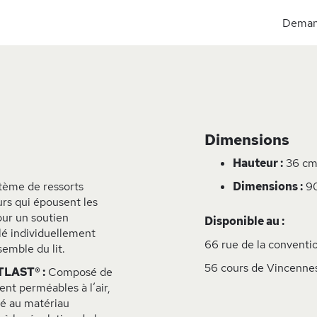
Demand
Dimensions
Hauteur :
36 c
ème de ressorts
Dimensions :
90
urs qui épousent les
our un soutien
Disponible au :
lé individuellement
66 rue de la conventio
emble du lit.
56 cours de Vincennes
TLAST® :
Composé de
ent perméables à l’air,
sé au matériau