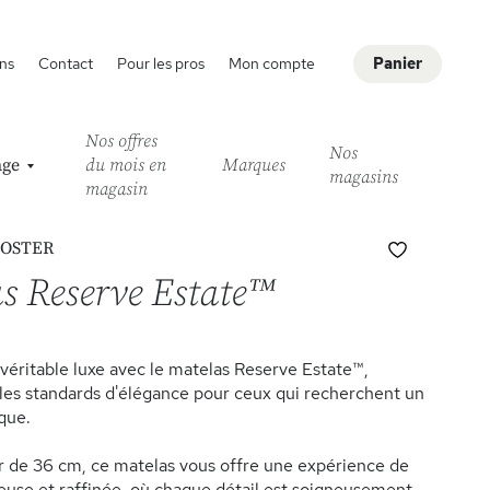
ns
Contact
Pour les pros
Mon compte
Panier
Nos offres
Nos
age
du mois en
Marques
magasins
magasin
Ajouter
FOSTER
à
s Reserve Estate™
ma
liste
d’envie
véritable luxe avec le matelas Reserve Estate™,
 les standards d'élégance pour ceux qui recherchent un
que.
 de 36 cm, ce matelas vous offre une expérience de
use et raffinée, où chaque détail est soigneusement