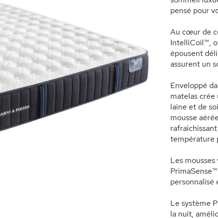
pensé pour vo
Au cœur de ce
IntelliCoil™, 
épousent déli
assurent un s
Enveloppé da
matelas crée 
laine et de so
mousse aérée,
rafraîchissan
température p
Les mousses 
PrimaSense™ s
personnalisé 
Le système Pr
la nuit, améli