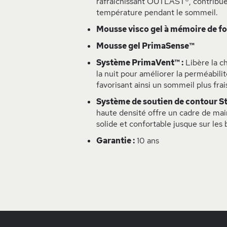
rafraîchissant OUTLAST®, contribue 
température pendant le sommeil.
Mousse visco gel à mémoire de 
Mousse gel PrimaSense™
Système PrimaVent™ :
Libère la ch
la nuit pour améliorer la perméabilité
favorisant ainsi un sommeil plus frais
Système de soutien de contour St
haute densité offre un cadre de mai
solide et confortable jusque sur les b
Garantie :
10 ans