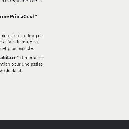
à la régulation de la
forme PrimaCool™
aleur tout au long de
 à l’air du matelas,
 et plus paisible.
abiLux™ :
La mousse
ntien pour une assise
ords du lit.