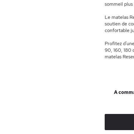
sommeil plus f
Le matelas R
soutien de co
confortable ju
Profitez d'un
90, 160, 180 
matelas Rese
A comman