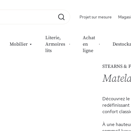
Projet sur mesure
Magasi
Rechercher
Literie,
Achat
Mobilier
Armoires
en
Destock
lits
ligne
state™
STEARNS & 
Matela
Découvrez le 
redéfinissant
confort classi
À une hauteur
sommeil luxue