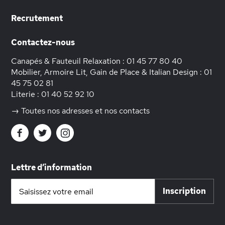
Recrutement
Contactez-nous
Canapés & Fauteuil Relaxation :
01 45 77 80 40
Mobilier, Armoire Lit, Gain de Place & Italian Design :
01
45 75 02 81
Literie :
01 40 52 92 10
→ Toutes nos adresses et nos contacts
Lettre d’information
Inscription
Inscription
à
notre
lettre