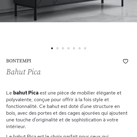
Skip
Ajo
BONTEMPI
to
à
the
Bahut Pica
ma
beginning
list
of
d’e
the
Le
bahut Pica
est une pièce de mobilier élégante et
images
polyvalente, conçue pour offrir à la fois style et
gallery
fonctionnalité. Ce bahut est doté d'une structure en
bois, avec des portes et des cages ajourées qui ajoutent
une touche d'originalité et de sophistication à votre
intérieur.
Le bahut Pica est le choix parfait pour ceux qui