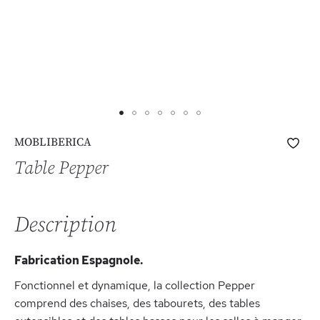
Skip
Ajo
MOBLIBERICA
to
à
the
Table Pepper
ma
beginning
list
of
d’e
the
Description
images
gallery
Fabrication Espagnole.
Fonctionnel et dynamique, la collection Pepper
comprend des chaises, des tabourets, des tables