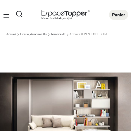
Rechercher
Panier
Accueil
Literie, Armoires lits
Armoire-lit
Armoire lit PENELOPE SOFA
Skip
to
the
end
of
the
images
gallery