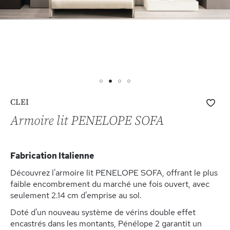
Skip
Ajo
CLEI
to
à
the
Armoire lit PENELOPE SOFA
ma
beginning
list
of
d’e
the
Fabrication Italienne
images
gallery
Découvrez l'armoire lit PENELOPE SOFA, offrant le plus
faible encombrement du marché une fois ouvert, avec
seulement 2.14 cm d'emprise au sol.
Doté d'un nouveau système de vérins double effet
encastrés dans les montants, Pénélope 2 garantit un