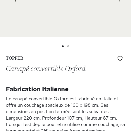
Skip
Ajo
TOPPER
to
à
the
Canapé convertible Oxford
ma
beginning
list
of
d’e
the
Fabrication Italienne
images
gallery
Le canapé convertible Oxford est fabriqué en Italie et
offre un couchage spacieux de 160 x 198 cm. Ses
dimensions en position fermée sont les suivantes :
Largeur 220 cm, Profondeur 107 cm, Hauteur 87 cm.
Lorsqu'il est déplié pour être utilisé comme couchage, sa
longueur atteint 216 cm grâce à son mécanisme