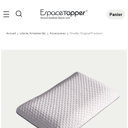
Rechercher
Panier
Accueil
Literie, Armoires lits
Accessoires
Oreiller Original Premium
Skip
to
the
end
of
the
images
gallery