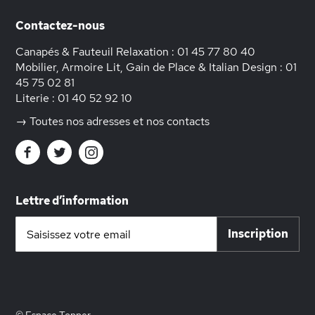
Contactez-nous
Canapés & Fauteuil Relaxation :
01 45 77 80 40
Mobilier, Armoire Lit, Gain de Place & Italian Design :
01
45 75 02 81
Literie :
01 40 52 92 10
→ Toutes nos adresses et nos contacts
Lettre d’information
Inscription
Inscription
à
notre
lettre
d’information
: