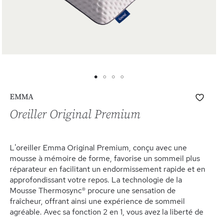
Skip
Ajo
EMMA
to
à
the
Oreiller Original Premium
ma
beginning
list
of
d’e
the
L'oreiller Emma Original Premium, conçu avec une
images
mousse à mémoire de forme, favorise un sommeil plus
gallery
réparateur en facilitant un endormissement rapide et en
approfondissant votre repos. La technologie de la
Mousse Thermosync® procure une sensation de
fraîcheur, offrant ainsi une expérience de sommeil
agréable. Avec sa fonction 2 en 1, vous avez la liberté de