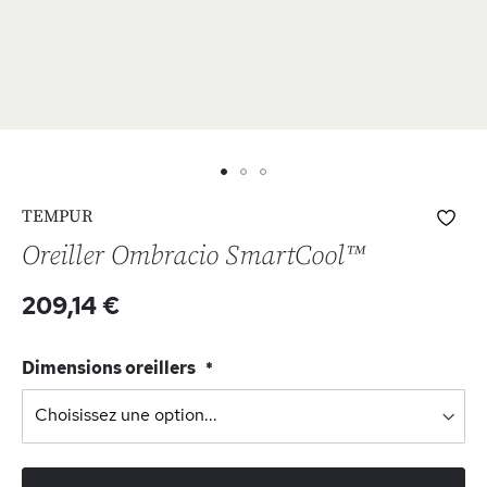
Skip
Ajo
TEMPUR
to
à
the
Oreiller Ombracio SmartCool™
ma
beginning
list
of
209,14 €
d’e
the
images
gallery
Dimensions oreillers