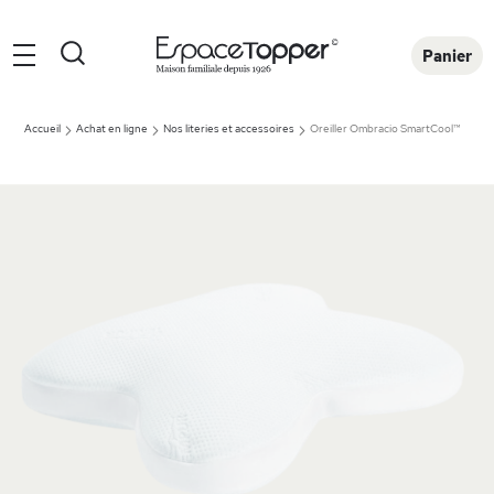
Rechercher
Panier
Accueil
Achat en ligne
Nos literies et accessoires
Oreiller Ombracio SmartCool™
Skip
to
the
end
of
the
images
gallery