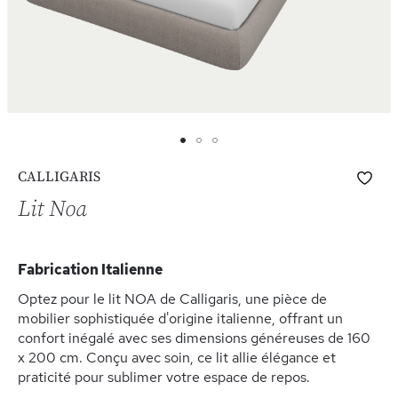
Skip
Ajo
CALLIGARIS
to
à
the
Lit Noa
ma
beginning
list
of
d’e
the
Fabrication Italienne
images
gallery
Optez pour le lit NOA de Calligaris, une pièce de
mobilier sophistiquée d'origine italienne, offrant un
confort inégalé avec ses dimensions généreuses de 160
x 200 cm. Conçu avec soin, ce lit allie élégance et
praticité pour sublimer votre espace de repos.