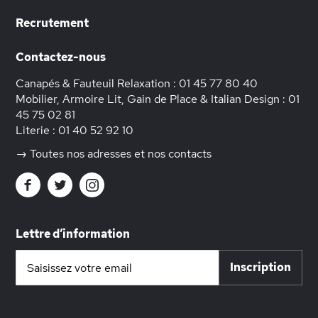
Recrutement
Contactez-nous
Canapés & Fauteuil Relaxation :
01 45 77 80 40
Mobilier, Armoire Lit, Gain de Place & Italian Design :
01
45 75 02 81
Literie :
01 40 52 92 10
→ Toutes nos adresses et nos contacts
Lettre d’information
Inscription
Inscription
à
notre
lettre