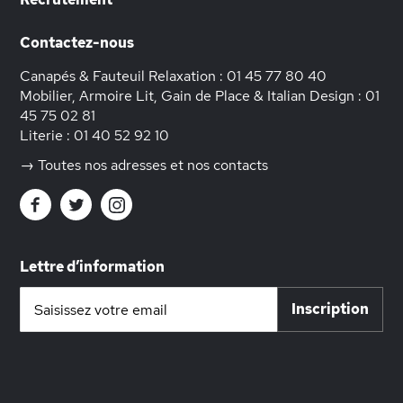
Contactez-nous
Canapés & Fauteuil Relaxation :
01 45 77 80 40
Mobilier, Armoire Lit, Gain de Place & Italian Design :
01
45 75 02 81
Literie :
01 40 52 92 10
→ Toutes nos adresses et nos contacts
Lettre d’information
Inscription
Inscription
à
notre
lettre
d’information
: