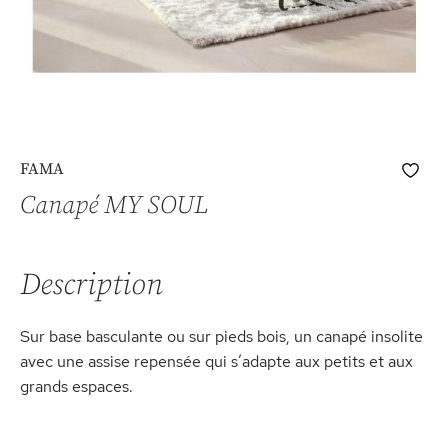
Skip
Ajo
FAMA
to
à
the
Canapé MY SOUL
ma
beginning
list
of
d’e
the
Description
images
gallery
Sur base basculante ou sur pieds bois, un canapé insolite
avec une assise repensée qui s’adapte aux petits et aux
grands espaces.