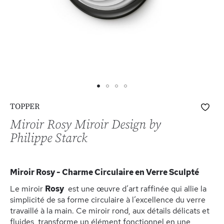
Skip
Ajo
TOPPER
to
à
the
Miroir Rosy Miroir Design by
ma
beginning
Philippe Starck
list
of
d’e
the
images
Miroir Rosy - Charme Circulaire en Verre Sculpté
gallery
Le miroir
Rosy
est une œuvre d’art raffinée qui allie la
simplicité de sa forme circulaire à l’excellence du verre
travaillé à la main. Ce miroir rond, aux détails délicats et
fluides, transforme un élément fonctionnel en une