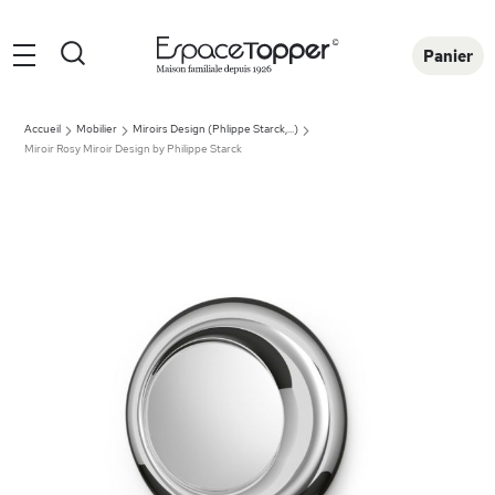
Rechercher
Panier
Accueil
Mobilier
Miroirs Design (Phlippe Starck,...)
Miroir Rosy Miroir Design by Philippe Starck
Skip
to
the
end
of
the
images
gallery