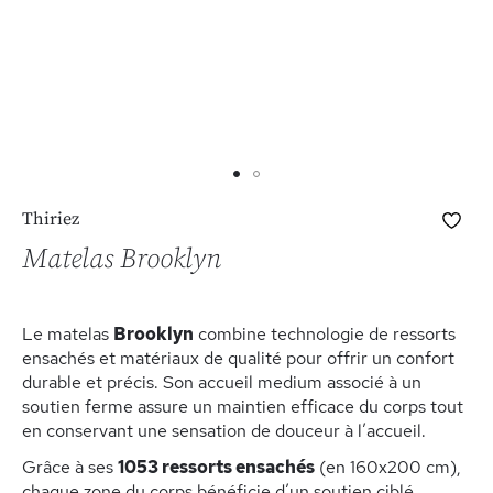
Skip
Ajo
Thiriez
to
à
the
Matelas Brooklyn
ma
beginning
list
of
d’e
the
Le matelas
Brooklyn
combine technologie de ressorts
images
ensachés et matériaux de qualité pour offrir un confort
gallery
durable et précis. Son accueil medium associé à un
soutien ferme assure un maintien efficace du corps tout
en conservant une sensation de douceur à l’accueil.
Grâce à ses
1053 ressorts ensachés
(en 160x200 cm),
chaque zone du corps bénéficie d’un soutien ciblé,