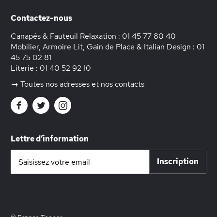
Contactez-nous
Canapés & Fauteuil Relaxation :
01 45 77 80 40
Mobilier, Armoire Lit, Gain de Place & Italian Design :
01
45 75 02 81
Literie :
01 40 52 92 10
→ Toutes nos adresses et nos contacts
Lettre d’information
Inscription
Inscription
à
notre
lettre
d’information
: