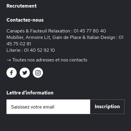
Recrutement
Contactez-nous
Canapés & Fauteuil Relaxation :
01 45 77 80 40
Mobilier, Armoire Lit, Gain de Place & Italian Design :
01
45 75 02 81
Literie :
01 40 52 92 10
→ Toutes nos adresses et nos contacts
Lettre d’information
Inscription
Inscription
à
notre
lettre
d’information