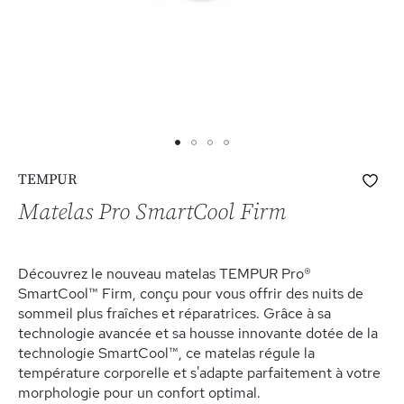
Skip
Ajo
TEMPUR
to
à
the
Matelas Pro SmartCool Firm
ma
beginning
list
of
d’e
the
Découvrez le nouveau matelas TEMPUR Pro®
images
SmartCool™ Firm, conçu pour vous offrir des nuits de
gallery
sommeil plus fraîches et réparatrices. Grâce à sa
technologie avancée et sa housse innovante dotée de la
technologie SmartCool™, ce matelas régule la
température corporelle et s'adapte parfaitement à votre
morphologie pour un confort optimal.