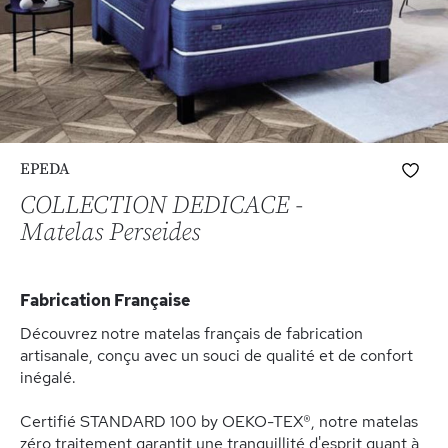
Skip
Ajo
EPEDA
to
à
the
COLLECTION DEDICACE -
ma
beginning
Matelas Perseides
list
of
d’e
the
images
Fabrication Française
gallery
Découvrez notre matelas français de fabrication
artisanale, conçu avec un souci de qualité et de confort
inégalé.
Certifié STANDARD 100 by OEKO-TEX®, notre matelas
zéro traitement garantit une tranquillité d'esprit quant à