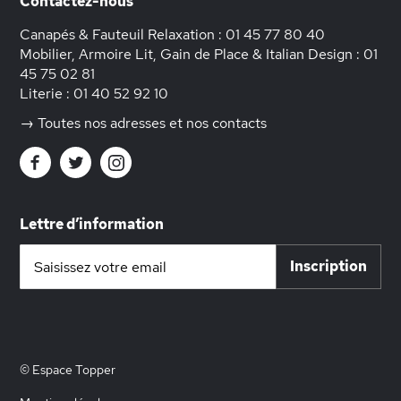
Contactez-nous
Canapés & Fauteuil Relaxation :
01 45 77 80 40
Mobilier, Armoire Lit, Gain de Place & Italian Design :
01
45 75 02 81
Literie :
01 40 52 92 10
→ Toutes nos adresses et nos contacts
Lettre d’information
Inscription
Inscription
à
notre
lettre
d’information
:
© Espace Topper