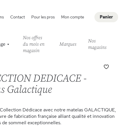
ns
Contact
Pour les pros
Mon compte
Panier
Nos offres
Nos
age
du mois en
Marques
magasins
magasin
Ajouter
à
CTION DEDICACE -
ma
liste
s Galactique
d’envie
 Collection Dédicace avec notre matelas GALACTIQUE,
e de fabrication française alliant qualité et innovation
s de sommeil exceptionnelles.