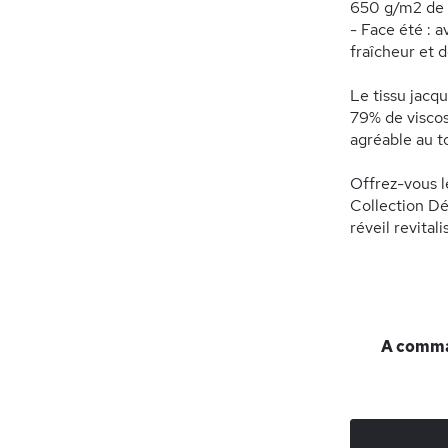
650 g/m2 de l
- Face été : 
fraîcheur et d
Le tissu jacqu
79% de viscos
agréable au t
Offrez-vous 
Collection Dé
réveil revital
A comman