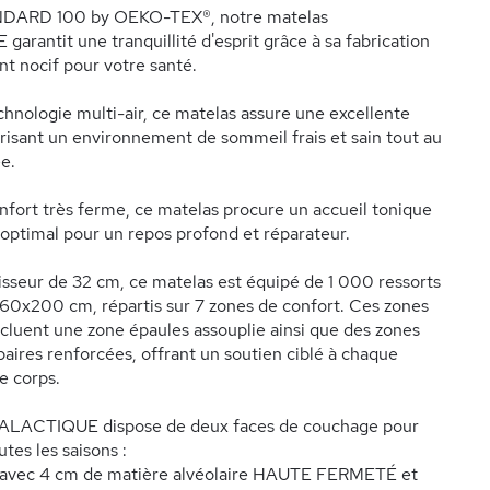
NDARD 100 by OEKO-TEX®, notre matelas
rantit une tranquillité d'esprit grâce à sa fabrication
nt nocif pour votre santé.
chnologie multi-air, ce matelas assure une excellente
orisant un environnement de sommeil frais et sain tout au
e.
nfort très ferme, ce matelas procure un accueil tonique
 optimal pour un repos profond et réparateur.
sseur de 32 cm, ce matelas est équipé de 1 000 ressorts
60x200 cm, répartis sur 7 zones de confort. Ces zones
ncluent une zone épaules assouplie ainsi que des zones
baires renforcées, offrant un soutien ciblé à chaque
e corps.
ALACTIQUE dispose de deux faces de couchage pour
utes les saisons :
 : avec 4 cm de matière alvéolaire HAUTE FERMETÉ et