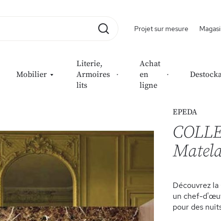
Projet sur mesure
Magasi
Rechercher
Literie,
Achat
Mobilier
Armoires
en
Destock
lits
ligne
elas Galactique
EPEDA
COLLE
Matela
Découvrez la
un chef-d'œuvr
pour des nuit