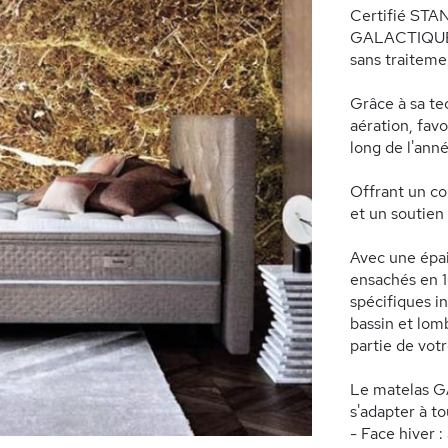
Certifié STA
GALACTIQUE ga
sans traiteme
Grâce à sa te
aération, fav
long de l'anné
Offrant un co
et un soutien
Avec une épai
ensachés en 1
spécifiques i
bassin et lom
partie de votr
Le matelas G
s'adapter à to
- Face hiver