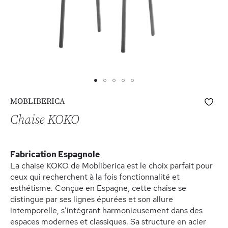
Skip
Ajo
MOBLIBERICA
to
à
the
Chaise KOKO
ma
beginning
list
of
d’e
the
Fabrication Espagnole
images
La chaise KOKO de Mobliberica est le choix parfait pour
gallery
ceux qui recherchent à la fois fonctionnalité et
esthétisme. Conçue en Espagne, cette chaise se
distingue par ses lignes épurées et son allure
intemporelle, s’intégrant harmonieusement dans des
espaces modernes et classiques. Sa structure en acier