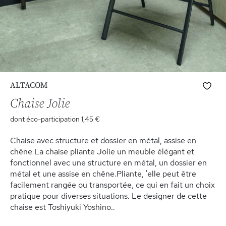
Skip
Ajo
ALTACOM
to
à
the
Chaise Jolie
ma
beginning
list
dont éco-participation
1,45 €
of
d’e
the
Chaise avec structure et dossier en métal, assise en
images
chêne La chaise pliante Jolie un meuble élégant et
gallery
fonctionnel avec une structure en métal, un dossier en
métal et une assise en chêne.Pliante, 'elle peut être
facilement rangée ou transportée, ce qui en fait un choix
pratique pour diverses situations. Le designer de cette
chaise est Toshiyuki Yoshino..