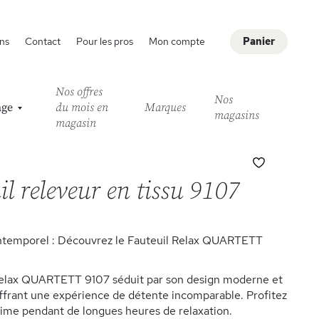
ns
Contact
Pour les pros
Mon compte
Panier
Nos offres
Nos
age
du mois en
Marques
magasins
magasin
Ajouter
à
l releveur en tissu 9107
ma
liste
d’envie
ntemporel : Découvrez le Fauteuil Relax QUARTETT
Relax QUARTETT 9107 séduit par son design moderne et
ffrant une expérience de détente incomparable. Profitez
time pendant de longues heures de relaxation.