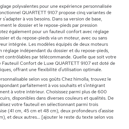
glage polyvalentes pour une expérience personnalisée
Fonctionnel QUARTETT 9107 propose cinq variantes de
r s'adapter à vos besoins. Dans sa version de base,
ement le dossier et le repose-pieds par pression
ptez également pour un fauteuil confort avec réglage
ssier et du repose-pieds via un moteur, avec ou sans
veur intégrée. Les modèles équipés de deux moteurs
 réglage indépendant du dossier et du repose-pieds,
nt contrôlables par télécommande. Quelle que soit votre
le Fauteuil Confort de Luxe QUARTETT 9107 est doté de
iques, offrant une flexibilité d'utilisation optimale.
ersonnalisable selon vos goûts Chez himolla, trouvez le
espondant parfaitement à vos souhaits et s'intégrant
nt à votre intérieur. Choisissez parmi plus de 600
cuirs, disponibles dans diverses couleurs et qualités. De
lisez votre fauteuil en sélectionnant parmi trois
sise (41 cm, 45 cm et 48 cm), deux profondeurs d'assise
), et deux autres... [ajouter le reste du texte selon vos