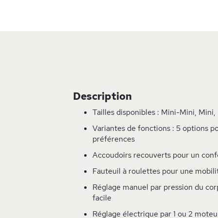
Skip
to
the
beginning
of
the
images
Description
gallery
Tailles disponibles : Mini-Mini, Mini,
Variantes de fonctions : 5 options p
préférences
Accoudoirs recouverts pour un conf
Fauteuil à roulettes pour une mobil
Réglage manuel par pression du corp
facile
Réglage électrique par 1 ou 2 moteu