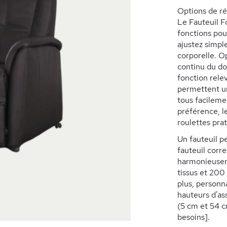
Options de ré
Le Fauteuil 
fonctions pou
ajustez simpl
corporelle. O
continu du do
fonction rele
permettent un
tous facileme
préférence, 
roulettes prat
Un fauteuil p
fauteuil corr
harmonieuseme
tissus et 200 
plus, personna
hauteurs d'as
(5 cm et 54 cm
besoins].