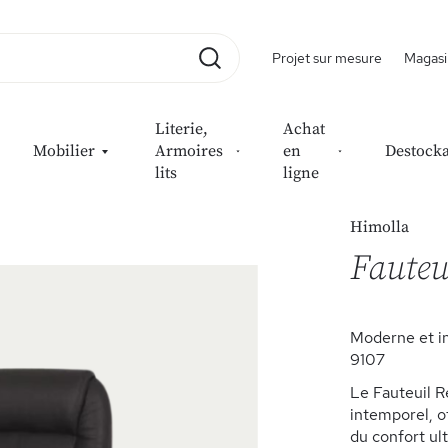
Projet sur mesure
Magasi
Rechercher
Literie,
Achat
Mobilier
Armoires
en
Destock
lits
ligne
il releveur en tissu 9107
Himolla
Fauteui
Moderne et i
9107
Le Fauteuil 
intemporel, o
du confort ul