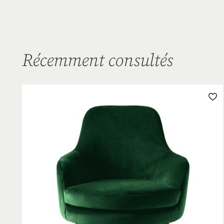
Récemment consultés
L
D