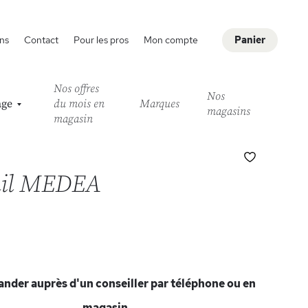
ns
Contact
Pour les pros
Mon compte
Panier
Nos offres
Nos
age
du mois en
Marques
magasins
magasin
Ajouter
à
uil MEDEA
ma
liste
d’envie
der auprès d'un conseiller par téléphone ou en
magasin