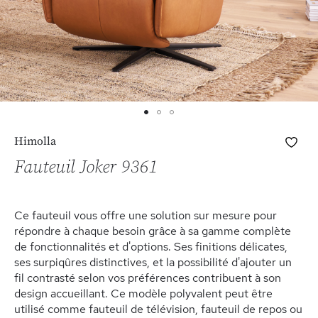
Skip
Ajo
Himolla
to
à
the
Fauteuil Joker 9361
ma
beginning
list
of
d’e
the
Ce fauteuil vous offre une solution sur mesure pour
images
répondre à chaque besoin grâce à sa gamme complète
gallery
de fonctionnalités et d'options. Ses finitions délicates,
ses surpiqûres distinctives, et la possibilité d'ajouter un
fil contrasté selon vos préférences contribuent à son
design accueillant. Ce modèle polyvalent peut être
utilisé comme fauteuil de télévision, fauteuil de repos ou