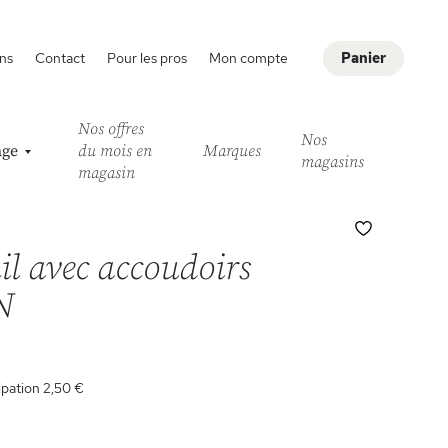
ns
Contact
Pour les pros
Mon compte
Panier
Nos offres
Nos
age
du mois en
Marques
magasins
magasin
Ajouter
à
il avec accoudoirs
ma
liste
N
d’envie
ipation
2,50 €