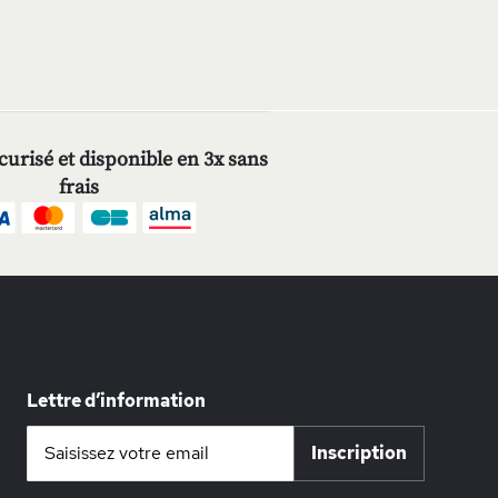
urisé et disponible en 3x sans
frais
Lettre d’information
Inscription
Inscription
à
notre