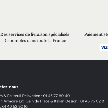
Des services de livraison spécialisés
Paiement séc
Disponibles dans toute la France
ctez-nous
s & Fauteuil Relaxation :
01 45 77 80 40
r, Armoire Lit, Gain de Place & Italian Design :
01 45 75 02 81
 :
01 40 52 92 10