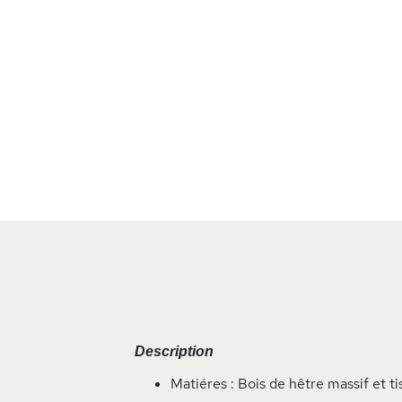
Skip
to
the
beginning
of
the
images
gallery
Description
Matiéres : Bois de hêtre massif et ti