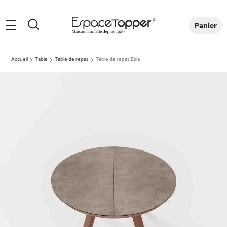
Rechercher
Panier
Accueil
Table
Table de repas
Table de repas Esla
Skip
to
the
end
of
the
images
gallery