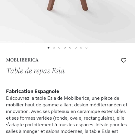
Skip
Ajo
MOBLIBERICA
to
à
the
Table de repas Esla
ma
beginning
list
of
d’e
the
Fabrication Espagnole
images
Découvrez la table Esla de Mobliberica, une pièce de
gallery
mobilier haut de gamme alliant design méditerranéen et
innovation. Avec ses plateaux en céramique extensibles
et ses formes variées (ronde, ovale, rectangulaire), elle
s'adapte parfaitement à tous les espaces. Idéale pour les
salles à manger et salons modernes, la table Esla est