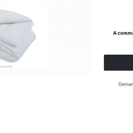
A comman
Demand