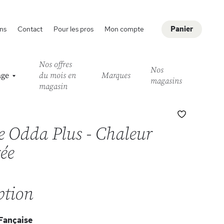
ns
Contact
Pour les pros
Mon compte
Panier
Nos offres
Nos
age
du mois en
Marques
magasins
magasin
Ajouter
à
e Odda Plus - Chaleur
ma
liste
ée
d’envie
ption
Fançaise