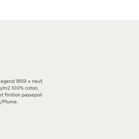
Legend 1859 » neuf,
ls/m2 100% coton,
t finition passepoil
et/Plume.