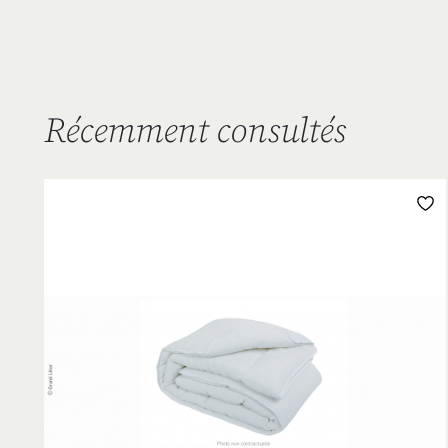
Récemment consultés
L
D