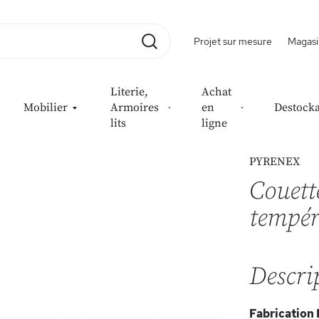
Projet sur mesure
Magasi
Rechercher
Literie,
Achat
Mobilier
Armoires
en
Destock
lits
ligne
leur tempérée
PYRENEX
Couett
tempér
Descri
Fabrication 